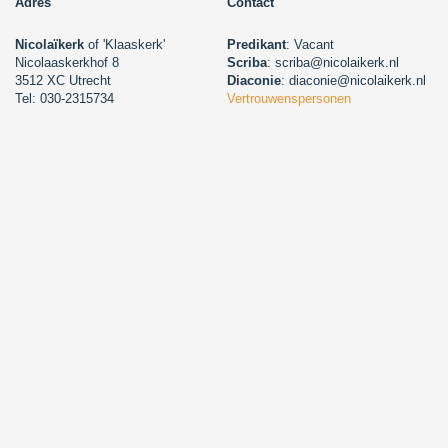
Adres
Contact
Nicolaïkerk
of 'Klaaskerk'
Predikant
: Vacant
Nicolaaskerkhof 8
Scriba
: scriba@nicolaikerk.nl
3512 XC Utrecht
Diaconie
: diaconie@nicolaikerk.nl
Tel: 030-2315734
Vertrouwenspersonen