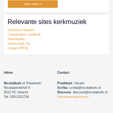
lees meer »
Relevante sites kerkmuziek
Utrechtse Vespers
Compendium Liedboek
Kerkliedwiki
Kerkmuziek.Nu
Liturgie (PKN)
Adres
Contact
Nicolaïkerk
of 'Klaaskerk'
Predikant
: Vacant
Nicolaaskerkhof 8
Scriba
: scriba@nicolaikerk.nl
3512 XC Utrecht
Diaconie
: diaconie@nicolaikerk.nl
Tel: 030-2315734
Vertrouwenspersonen